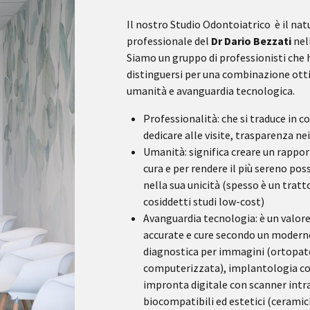
Il nostro Studio Odontoiatrico è il natu
professionale del
Dr Dario Bezzati
nell
Siamo un gruppo di professionisti che 
distinguersi per una combinazione otti
umanità e avanguardia tecnologica.
Professionalità: che si traduce in
dedicare alle visite, trasparenza ne
Umanità: significa creare un rappor
cura e per rendere il più sereno pos
nella sua unicità (spesso è un tratt
cosiddetti studi low-cost)
Avanguardia tecnologia: è un valore 
accurate e cure secondo un moderno 
diagnostica per immagini (ortopato
computerizzata), implantologia co
impronta digitale con scanner intr
biocompatibili ed estetici (ceramich