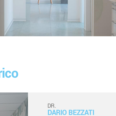
rico
DR.
DARIO BEZZATI