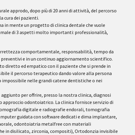
rale approdo, dopo più di 20 anni di attività, del percorso
a cura dei pazienti.
ha in mente un progetto di clinica dentale che vuole
male di 3 aspetti molto importanti: professionalità,
 correttezza comportamentale, responsabilità, tempo da
i preventivi e in un continuo aggiornamento scientifico.
to diretto ed empatico con il paziente che si prende in
sibile il percorso terapeutico dando valore alla persona
o impossibile nelle grandi catene dentistiche o nei
aggiunto per offrire, presso la nostra clinica, diagnosi
approccio odontoiatrico. La clinica fornisce servizio di
mografia digitale e radiografie endorali, tomografia
mputer guidata con software dedicati e dima implantare,
aorale, odontoiatria metalfree con materiali
e in disilicato, zirconia, compositi), Ortodonzia invisibile